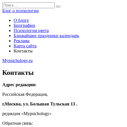
Перейти
Search
к
for:
Блог о психологии
содержанию
О блоге
Биографии
Психология цвета
Ближайшие праздники календарь
Реклама
Карта сайта
Контакты
Mypsichology.ru
Контакты
Адрес редакции:
Российская Федерация,
г.Москва, ул. Большая Тульская 13 .
редакция «Mypsichology»
Обратная связь: