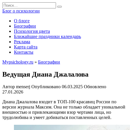
Перейти
Search
к
for:
Блог о психологии
содержанию
О блоге
Биографии
Психология цвета
Ближайшие праздники календарь
Реклама
Карта сайта
Контакты
Mypsichology.ru
»
Биографии
Ведущая Диана Джалалова
Автор
menserj
Опубликовано
06.03.2025
Обновлено
27.01.2026
Диана Джалалова входит в ТОП-100 красавиц России по
версии журнала Максим. Она не только обладает уникальной
внешностью и привлекающими взор чертами лица, но
трудолюбива и умеет добиваться поставленных целей.