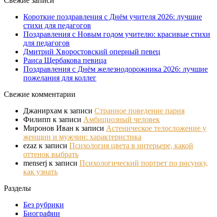
Свежие записи
Короткие поздравления с Днём учителя 2026: лучшие
стихи для педагогов
Поздравления с Новым годом учителю: красивые стихи
для педагогов
Дмитрий Хворостовский оперный певец
Раиса Щербакова певица
Поздравления с Днём железнодорожника 2026: лучшие
пожелания для коллег
Свежие комментарии
Джанирхам
к записи
Странное поведение парня
Филипп
к записи
Амбициозный человек
Миронов Иван
к записи
Астеническое телосложение у
женщин и мужчин: характеристика
ezaz
к записи
Психология цвета в интерьере, какой
оттенок выбрать
menserj
к записи
Психологический портрет по рисунку,
как узнать
Разделы
Без рубрики
Биографии