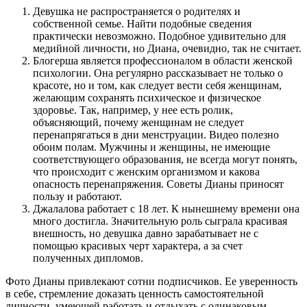
Девушка не распространяется о родителях и
собственной семье. Найти подобные сведения
практически невозможно. Подобное удивительно для
медийной личности, но Диана, очевидно, так не считает.
Блогерша является профессионалом в области женской
психологии. Она регулярно рассказывает не только о
красоте, но и том, как следует вести себя женщинам,
желающим сохранять психическое и физическое
здоровье. Так, например, у нее есть ролик,
объясняющий, почему женщинам не следует
перенапрягаться в дни менструации. Видео полезно
обоим полам. Мужчины и женщины, не имеющие
соответствующего образования, не всегда могут понять,
что происходит с женским организмом и какова
опасность перенапряжения. Советы Дианы приносят
пользу и работают.
Джалалова работает с 18 лет. К нынешнему времени она
много достигла. Значительную роль сыграла красивая
внешность, но девушка давно зарабатывает не с
помощью красивых черт характера, а за счет
полученных дипломов.
Фото Дианы привлекают сотни подписчиков. Ее уверенность
в себе, стремление доказать ценность самостоятельной
личности, умеющей работать и отдыхать с одинаковым