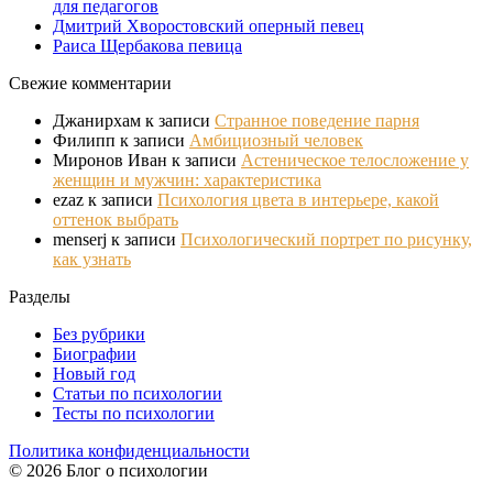
для педагогов
Дмитрий Хворостовский оперный певец
Раиса Щербакова певица
Свежие комментарии
Джанирхам
к записи
Странное поведение парня
Филипп
к записи
Амбициозный человек
Миронов Иван
к записи
Астеническое телосложение у
женщин и мужчин: характеристика
ezaz
к записи
Психология цвета в интерьере, какой
оттенок выбрать
menserj
к записи
Психологический портрет по рисунку,
как узнать
Разделы
Без рубрики
Биографии
Новый год
Статьи по психологии
Тесты по психологии
Политика конфиденциальности
© 2026 Блог о психологии