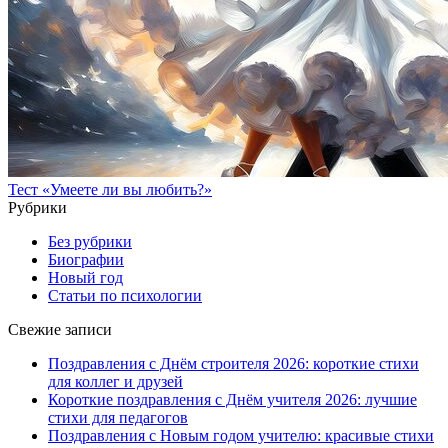
Тест «Умеете ли вы любить?»
Рубрики
Без рубрики
Биографии
Новый год
Статьи по психологии
Свежие записи
Поздравления с Днём строителя 2026: короткие стихи
для коллег и друзей
Короткие поздравления с Днём учителя 2026: лучшие
стихи для педагогов
Поздравления с Новым годом учителю: красивые стихи