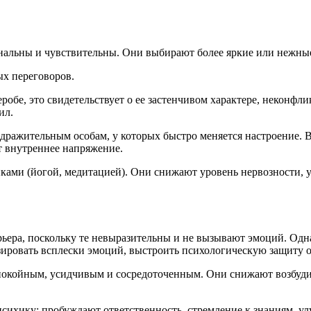
альны и чувствительны. Они выбирают более яркие или нежные
ых переговоров.
еробе, это свидетельствует о ее застенчивом характере, неконф
ил.
здражительным особам, у которых быстро меняется настроение. 
ет внутреннее напряжение.
ками (йогой, медитацией). Они снижают уровень нервозности, 
ьера, поскольку те невыразительны и не вызывают эмоций. Одна
ировать всплески эмоций, выстроить психологическую защиту от
 спокойным, усидчивым и сосредоточенным. Они снижают возбуди
сихику: пробуждают ответственность, стремление к знаниям, у