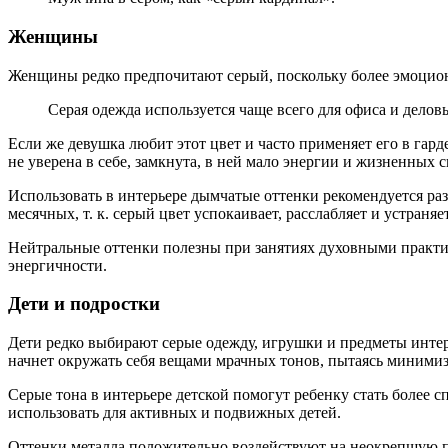
Женщины
Женщины редко предпочитают серый, поскольку более эмоцион
Серая одежда используется чаще всего для офиса и делов
Если же девушка любит этот цвет и часто применяет его в гард
не уверена в себе, замкнута, в ней мало энергии и жизненных с
Использовать в интерьере дымчатые оттенки рекомендуется ра
месячных, т. к. серый цвет успокаивает, расслабляет и устраня
Нейтральные оттенки полезны при занятиях духовными практи
энергичности.
Дети и подростки
Дети редко выбирают серые одежду, игрушки и предметы интер
начнет окружать себя вещами мрачных тонов, пытаясь минимиз
Серые тона в интерьере детской помогут ребенку стать более
использовать для активных и подвижных детей.
Оттенки металла положительно воздействуют на неокрепшую п