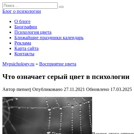
Перейти
Search
к
for:
Блог о психологии
содержанию
О блоге
Биографии
Психология цвета
Ближайшие праздники календарь
Реклама
Карта сайта
Контакты
Mypsichology.ru
»
Восприятие цвета
Что означает серый цвет в психологии
Автор
menserj
Опубликовано
27.11.2021
Обновлено
17.03.2025
Вокруг этого оттенк