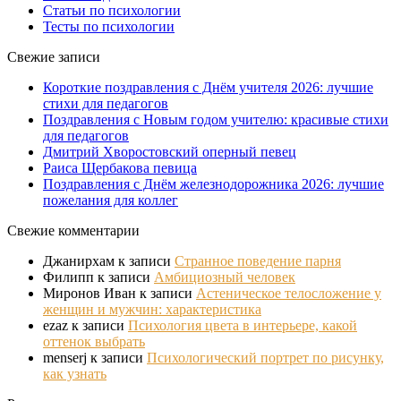
Статьи по психологии
Тесты по психологии
Свежие записи
Короткие поздравления с Днём учителя 2026: лучшие
стихи для педагогов
Поздравления с Новым годом учителю: красивые стихи
для педагогов
Дмитрий Хворостовский оперный певец
Раиса Щербакова певица
Поздравления с Днём железнодорожника 2026: лучшие
пожелания для коллег
Свежие комментарии
Джанирхам
к записи
Странное поведение парня
Филипп
к записи
Амбициозный человек
Миронов Иван
к записи
Астеническое телосложение у
женщин и мужчин: характеристика
ezaz
к записи
Психология цвета в интерьере, какой
оттенок выбрать
menserj
к записи
Психологический портрет по рисунку,
как узнать