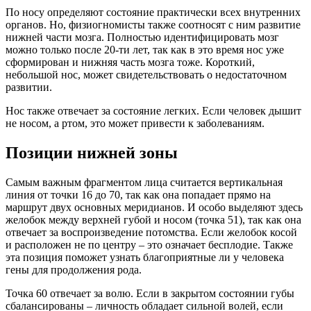
По носу определяют состояние практически всех внутренних
органов. Но, физиогномисты также соотносят с ним развитие
нижней части мозга. Полностью идентифицировать мозг
можно только после 20-ти лет, так как в это время нос уже
сформирован и нижняя часть мозга тоже. Короткий,
небольшой нос, может свидетельствовать о недостаточном
развитии.
Нос также отвечает за состояние легких. Если человек дышит
не носом, а ртом, это может привести к заболеваниям.
Позиции нижней зоны
Самым важным фрагментом лица считается вертикальная
линия от точки 16 до 70, так как она попадает прямо на
маршрут двух основных меридианов. И особо выделяют здесь
желобок между верхней губой и носом (точка 51), так как она
отвечает за воспроизведение потомства. Если желобок косой
и расположен не по центру – это означает бесплодие. Также
эта позиция поможет узнать благоприятные ли у человека
гены для продолжения рода.
Точка 60 отвечает за волю. Если в закрытом состоянии губы
сбалансированы – личность обладает сильной волей, если