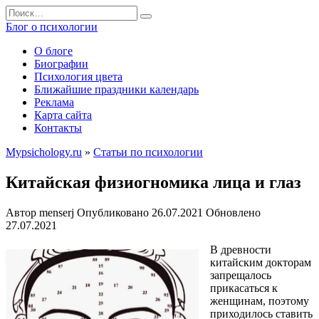
Перейти
Search
к
for:
Блог о психологии
содержанию
О блоге
Биографии
Психология цвета
Ближайшие праздники календарь
Реклама
Карта сайта
Контакты
Mypsichology.ru
»
Статьи по психологии
Китайская физиогномика лица и глаз
Автор
menserj
Опубликовано
26.07.2021
Обновлено
27.07.2021
В древности
китайским докторам
запрещалось
прикасаться к
женщинам, поэтому
приходилось ставить