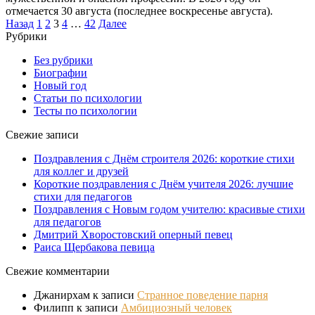
отмечается 30 августа (последнее воскресенье августа).
Пагинация
Назад
1
2
3
4
…
42
Далее
записей
Рубрики
Без рубрики
Биографии
Новый год
Статьи по психологии
Тесты по психологии
Свежие записи
Поздравления с Днём строителя 2026: короткие стихи
для коллег и друзей
Короткие поздравления с Днём учителя 2026: лучшие
стихи для педагогов
Поздравления с Новым годом учителю: красивые стихи
для педагогов
Дмитрий Хворостовский оперный певец
Раиса Щербакова певица
Свежие комментарии
Джанирхам
к записи
Странное поведение парня
Филипп
к записи
Амбициозный человек