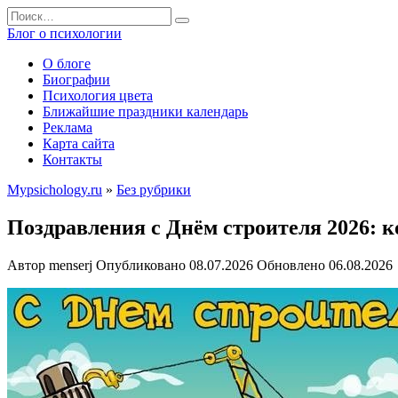
Перейти
Search
к
for:
Блог о психологии
содержанию
О блоге
Биографии
Психология цвета
Ближайшие праздники календарь
Реклама
Карта сайта
Контакты
Mypsichology.ru
»
Без рубрики
Поздравления с Днём строителя 2026: к
Автор
menserj
Опубликовано
08.07.2026
Обновлено
06.08.2026