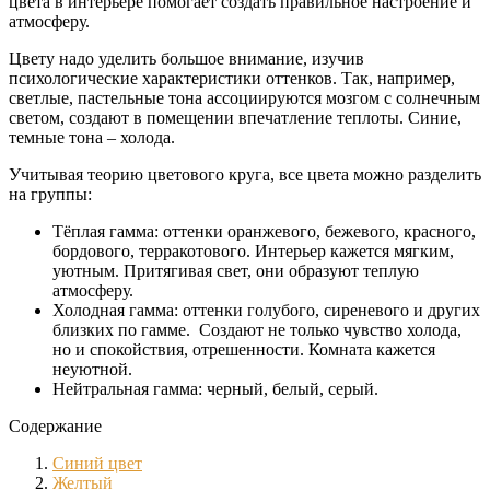
цвета в интерьере помогает создать правильное настроение и
атмосферу.
Цвету надо уделить большое внимание, изучив
психологические характеристики оттенков. Так, например,
светлые, пастельные тона ассоциируются мозгом с солнечным
светом, создают в помещении впечатление теплоты. Синие,
темные тона – холода.
Учитывая теорию цветового круга, все цвета можно разделить
на группы:
Тёплая гамма: оттенки оранжевого, бежевого, красного,
бордового, терракотового. Интерьер кажется мягким,
уютным. Притягивая свет, они образуют теплую
атмосферу.
Холодная гамма: оттенки голубого, сиреневого и других
близких по гамме. Создают не только чувство холода,
но и спокойствия, отрешенности. Комната кажется
неуютной.
Нейтральная гамма: черный, белый, серый.
Содержание
Синий цвет
Желтый