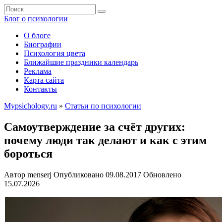
Перейти
Search
к
for:
Блог о психологии
содержанию
О блоге
Биографии
Психология цвета
Ближайшие праздники календарь
Реклама
Карта сайта
Контакты
Mypsichology.ru
»
Статьи по психологии
Самоутверждение за счёт других:
почему люди так делают и как с этим
бороться
Автор
menserj
Опубликовано
09.08.2017
Обновлено
15.07.2026