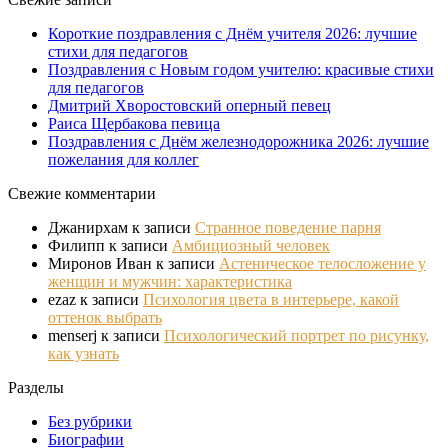
Короткие поздравления с Днём учителя 2026: лучшие
стихи для педагогов
Поздравления с Новым годом учителю: красивые стихи
для педагогов
Дмитрий Хворостовский оперный певец
Раиса Щербакова певица
Поздравления с Днём железнодорожника 2026: лучшие
пожелания для коллег
Свежие комментарии
Джанирхам
к записи
Странное поведение парня
Филипп
к записи
Амбициозный человек
Миронов Иван
к записи
Астеническое телосложение у
женщин и мужчин: характеристика
ezaz
к записи
Психология цвета в интерьере, какой
оттенок выбрать
menserj
к записи
Психологический портрет по рисунку,
как узнать
Разделы
Без рубрики
Биографии