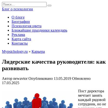
Перейти
Search
к
for:
Блог о психологии
содержанию
О блоге
Биографии
Психология цвета
Ближайшие праздники календарь
Реклама
Карта сайта
Контакты
Mypsichology.ru
»
Карьера
Лидерские качества руководителя: как
развивать
Автор
newavtor
Опубликовано
13.05.2019
Обновлено
17.03.2025
Пост директора
мечтает занять
каждый рядовой
сотрудник, но не