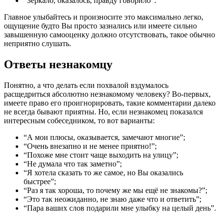
“Зеркало, оказалось, правду говорило”.
Главное улыбайтесь и произносите это максимально легко,
ощущение будто Вы просто зазнались или имеете сильно
завышенную самооценку должно отсутствовать, такое обычно
неприятно слушать.
Ответы незнакомцу
Понятно, а что делать если похвалой вздумалось
расщедриться абсолютно незнакомому человеку? Во-первых,
имеете право его проигнорировать, такие комментарии далеко
не всегда бывают приятны. Но, если незнакомец показался
интересным собеседником, то вот варианты:
“А мои плюсы, оказывается, замечают многие”;
“Очень внезапно и не менее приятно!”;
“Похоже мне стоит чаще выходить на улицу”;
“Не думала что так заметно”;
“Я хотела сказать то же самое, но Вы оказались
быстрее”;
“Раз я так хороша, то почему же мы ещё не знакомы?”;
“Это так неожиданно, не знаю даже что и ответить”;
“Пара ваших слов подарили мне улыбку на целый день”.