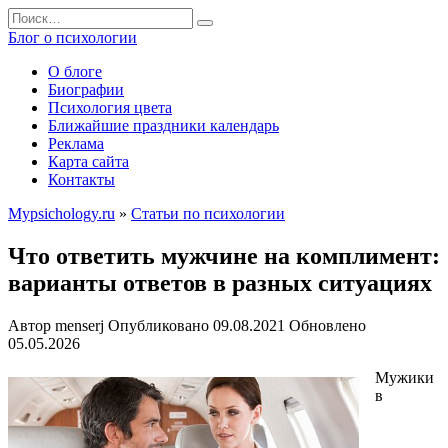
Перейти
Search
к
for:
Блог о психологии
содержанию
О блоге
Биографии
Психология цвета
Ближайшие праздники календарь
Реклама
Карта сайта
Контакты
Mypsichology.ru
»
Статьи по психологии
Что ответить мужчине на комплимент:
варианты ответов в разных ситуациях
Автор
menserj
Опубликовано
09.08.2021
Обновлено
05.05.2026
Мужики
в