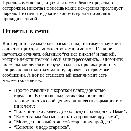
При знакомстве на улицах или в сети будьте предельно
осторожны, никогда не знаешь какие намерения преследует
парень. Не спешите давать свой номер или позволять
проводить домой.
Ответы в сети
В интернете все мы более раскованны, поэтому от мужчин в
соцсетях приходит множество комплиментов. Главное
научиться отличать обычных “гениев пикапа” и парней,
которые действительно Вами заинтересовались. Запомните:
нормальный человек не будет задавать провокационных
вопросов или пытаться манипулировать в первом же
сообщении. А вот на стандартный комплимент есть
множество ответов:
Просто смайлики с короткой благодарностью —
идеально. В социальных сетях обычно ценят
лаконичность в сообщениях, лишняя информация там
ни к чему;
“Большинство людей, думаю, будут солидарны с Вами”;
“Кажется, мы бы смогли стать хорошими друзьями”;
“Молодец, первый этап собеседования пройден”;
“Конечно, я ведь стараюсь”.