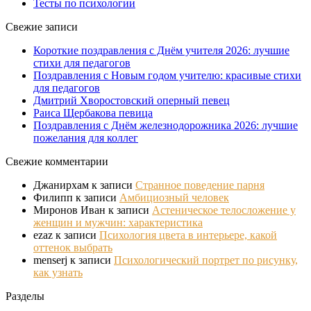
Тесты по психологии
Свежие записи
Короткие поздравления с Днём учителя 2026: лучшие
стихи для педагогов
Поздравления с Новым годом учителю: красивые стихи
для педагогов
Дмитрий Хворостовский оперный певец
Раиса Щербакова певица
Поздравления с Днём железнодорожника 2026: лучшие
пожелания для коллег
Свежие комментарии
Джанирхам
к записи
Странное поведение парня
Филипп
к записи
Амбициозный человек
Миронов Иван
к записи
Астеническое телосложение у
женщин и мужчин: характеристика
ezaz
к записи
Психология цвета в интерьере, какой
оттенок выбрать
menserj
к записи
Психологический портрет по рисунку,
как узнать
Разделы